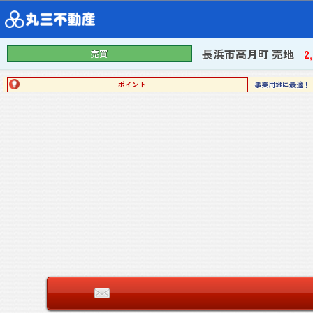
長浜市高月町 売地
2
売買
ポイント
事業用地に最適！