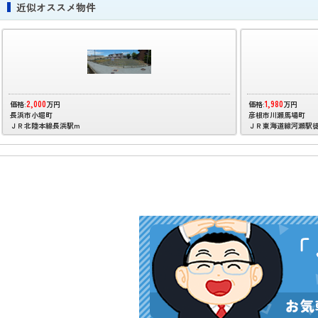
近似オススメ物件
2,000
1,980
価格:
万円
価格:
万円
長浜市小堀町
彦根市川瀬馬場町
ＪＲ北陸本線長浜駅m
ＪＲ東海道線河瀬駅徒