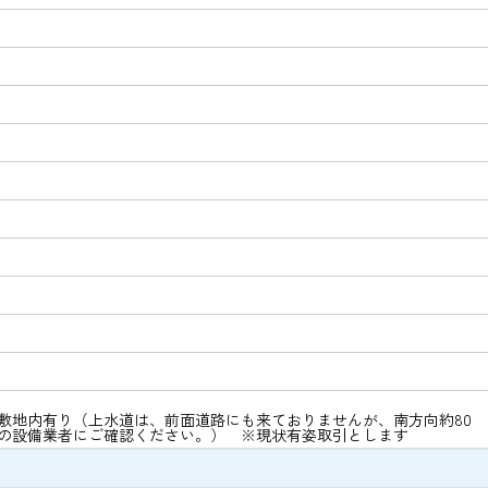
敷地内有り（上水道は、前面道路にも来ておりませんが、南方向約80
の設備業者にご確認ください。） ※現状有姿取引とします