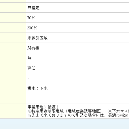
無指定
70％
200％
未線引区域
所有権
無
専任
-
排水：下水
-
事業用地に最適！
※特定用途制限地域（地域産業誘導地区） ※下水マス
ｍ先まで来ておりますので引込む場合には、長浜市指定