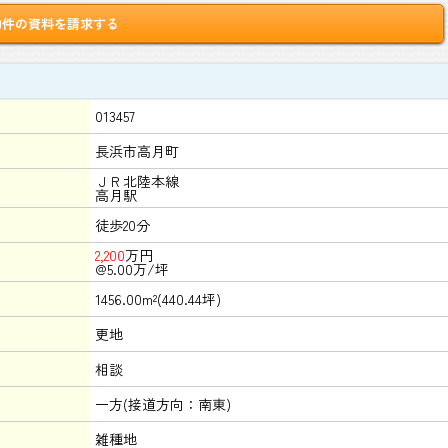
物件の資料を請求する
013457
長浜市高月町
ＪＲ北陸本線
高月駅
徒歩20分
2,200
万円
@5.00万/坪
1456.00m²(440.44坪)
更地
相談
一方(接道方向：南東)
雑種地