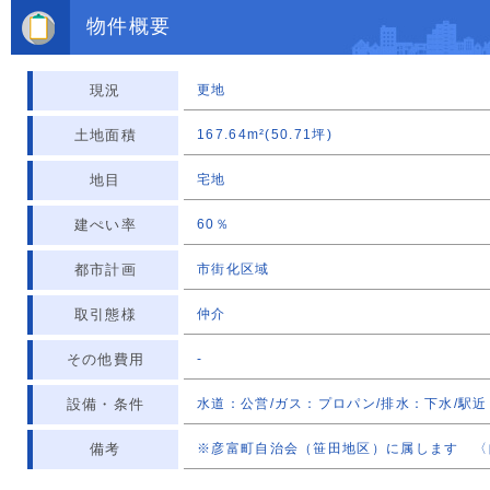
物件概要
現況
更地
土地面積
167.64m²(50.71坪)
地目
宅地
建ぺい率
60％
都市計画
市街化区域
取引態様
仲介
その他費用
-
設備・条件
水道：公営/ガス：プロパン/排水：下水/駅近
備考
※彦富町自治会（笹田地区）に属します 〈自