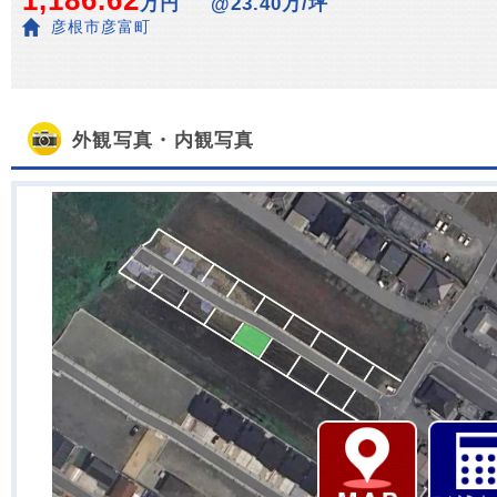
1,186.62
万円
@23.40万/坪
彦根市彦富町
外観写真・内観写真