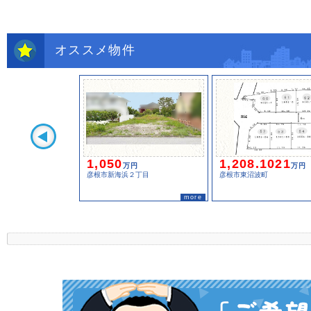
オススメ物件
1,050
1,208.1021
万円
万円
彦根市新海浜２丁目
彦根市東沼波町
more